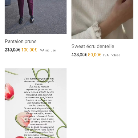
Pantalon prune
Sweat écru dentelle
Le prix initial était : 210,00€.
Le prix actuel est : 100,00€.
210,00
€
100,00
€
TVA incluse
Le prix initial était : 128,00
Le prix actuel est :
128,00
€
80,00
€
TVA incluse