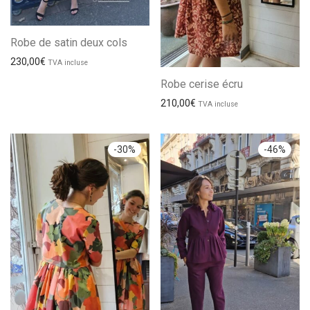
Robe de satin deux cols
230,00
€
TVA incluse
Robe cerise écru
210,00
€
TVA incluse
-
30
%
-
46
%